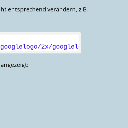
ht entsprechend verändern, z.B.
/googlelogo/2x/googlelogo_color_272
 angezeigt: