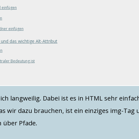
l einfügen
en
dner einfügen
nd das wichtige Alt-Attribut
rn
traler Bedeutung ist
ich langweilig. Dabei ist es in HTML sehr einfac
as wir dazu brauchen, ist ein einziges img-Tag u
 über Pfade.