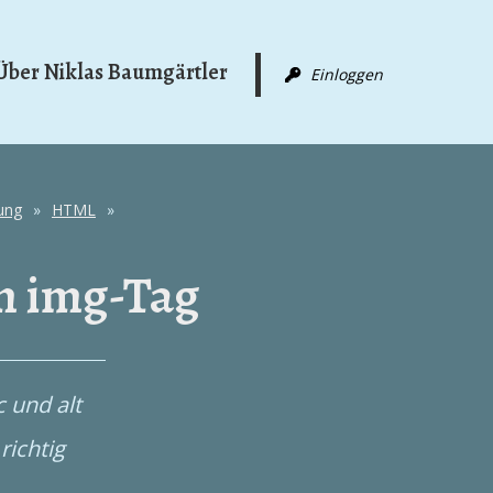
Über Niklas Baumgärtler
Einloggen
ung
»
HTML
»
m img-Tag
 und alt
richtig