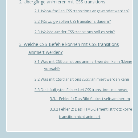
2. Übergänge animieren mit CSS transitions
2.1
Worauf
sollen CSS transitions angewendet werden?
2.2
Wie lange
sollen CSS transitions dauern?
2.3
Welche Art
der CSS transitions soll es sein?
3. Welche CSS-Befehle können mit CSS transitions
animiert werden?
3.1 Was mit CSS transitions animiert werden kann (kleine
Auswahl):
3.2 Was mit CSS transitions
nicht
animiert werden kann
3.3 Die häufigsten Fehler bei CSS transitions mit hover
3.3.1 Fehler 1: Das Bild flackert seltsam herum
3.3.2 Fehler 2: Das HTML-Element ist trotz korrekte
transition nicht animiert