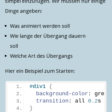
simpel einzufügen. Wir müssen nur einige
Dinge angeben:
Was animiert werden soll
Wie lange der Übergang dauern
soll
Welche Art des Übergangs
Hier ein Beispiel zum Starten:
#div1
{
background-color
: green
transition
: all 
0.2
s ea
}