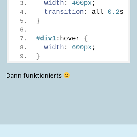
width
: 
400px
;
transition
: all 
0.2
s ea
}
#div1
:hover
{
width
: 
600px
;
}
Dann funktionierts