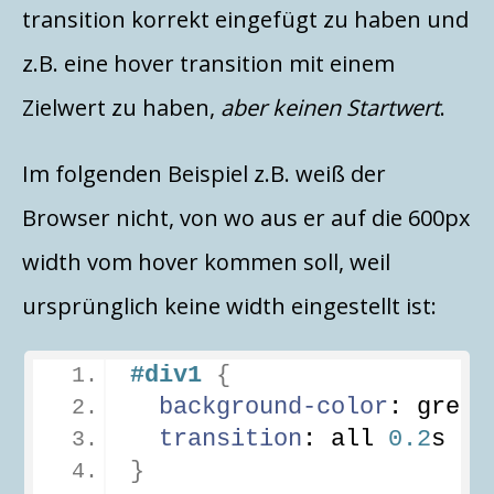
transition korrekt eingefügt zu haben und
z.B. eine hover transition mit einem
Zielwert zu haben,
aber keinen Startwert
.
Im folgenden Beispiel z.B. weiß der
Browser nicht, von wo aus er auf die 600px
width vom hover kommen soll, weil
ursprünglich keine width eingestellt ist:
#div1
{
background-color
: green
transition
: all 
0.2
s ea
}