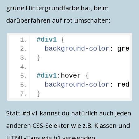
grüne Hintergrundfarbe hat, beim
darüberfahren auf rot umschalten:
#div1
{
background-color
: green
}
#div1
:hover
{
background-color
: red;
}
Statt #div1 kannst du natürlich auch jeden
anderen CSS-Selektor wie z.B. Klassen und
HTML-Tags wie h1 verwenden.