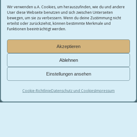
Wir verwenden u.A. Cookies, um herauszufinden, wie du und andere
User diese Webseite benutzen und sich zwischen Unterseiten
Wichtige Links
bewegen, um sie zu verbessern. Wenn du deine Zustimmung nicht
erteilst oder zurückziehst, können bestimmte Merkmale und
Funktionen beeinträchtigt werden.
Programmieren lernen
Akzeptieren
Tutorials
Ablehnen
Einstellungen ansehen
Über Niklas Baumgärtler: Strategie, Systeme &
Wissensvermittlung
Cookie-Richtlinie
Datenschutz und Cookies
Impressum
Rechtliches